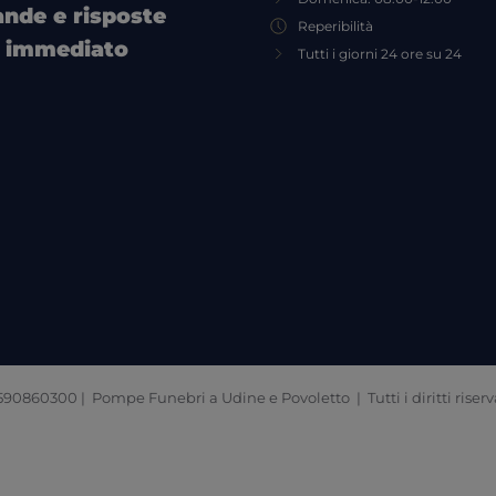
nde e risposte
Reperibilità
o immediato
Tutti i giorni 24 ore su 24
590860300 | Pompe Funebri a Udine e Povoletto | Tutti i diritti riserv