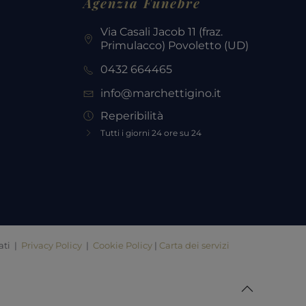
Agenzia Funebre
Via Casali Jacob 11 (fraz.
Primulacco) Povoletto
(UD)
0432 664465
info@marchettigino.it
Reperibilità
Tutti i giorni 24 ore su 24
ati |
Privacy Policy
|
Cookie Policy
|
Carta dei servizi