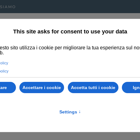
 SIAMO
Clicca sul bo
Chiamaci al
Oppure chiamaci al
per sape
0432 1638820
0432 664465
La Casa 
Udine
Povoletto
Per Tutt
A
COSA OFFRIAMO
PRODOTTI
NECROLOGI
CREMAZIONE ANIM
Urne per animali