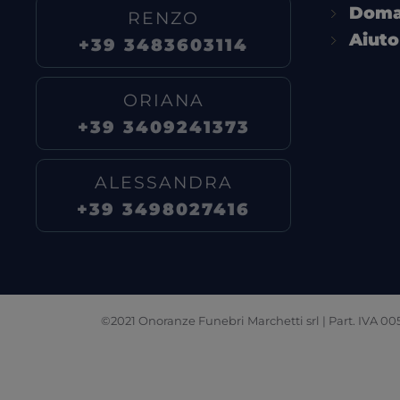
Doma
RENZO
Aiut
+39 3483603114
ORIANA
+39 3409241373
ALESSANDRA
+39 3498027416
©2021 Onoranze Funebri Marchetti srl | Part. IVA 00