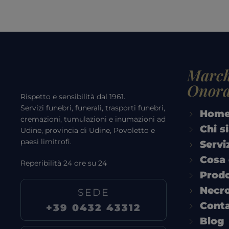
March
Onora
Rispetto e sensibilità dal 1961.
Servizi funebri, funerali, trasporti funebri,
Hom
cremazioni, tumulazioni e inumazioni ad
Chi s
Udine, provincia di Udine, Povoletto e
paesi limitrofi.
Servi
Cosa 
Reperibilità 24 ore su 24
Prodo
Necro
SEDE
Conta
+39 0432 43312
Blog