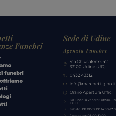
etti
Sede di Udine
nze Funebri
Agenzia Funebre
e
Via Chiusaforte, 42
iamo
33100 Udine (UD)
zi funebri
0432 43312
offriamo
info@marchettigino.it
tti
Orario Apertura Uffici
logi
Da lunedì a venerdì: 08:00-12:0
tti
18:00
Sabato: 08:00-12:00 14:30-17:
Domenica: 08:00-12:00