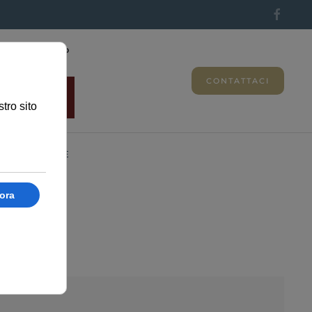
ttone qui sotto
rne di più
CONTATTACI
Funeraria
o Il Friuli
ALI
MEMORIE