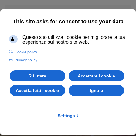
Skip to main content
CHIAMACI
UDINE
POVOLETTO
Manifesti, Epigrafi,
Ringraziamenti
HOME
COSA OFFRIAMO
MANIFESTI, EPIGRAFI,
RINGRAZIAMENTI