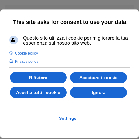
Skip to main content
CHIAMACI
UDINE
POVOLETTO
PUBBLICATO IN
RASSEGNA STAMPA
.
Morto a 95 anni Vittorio
Cumin, ex comandante
delle Frecce