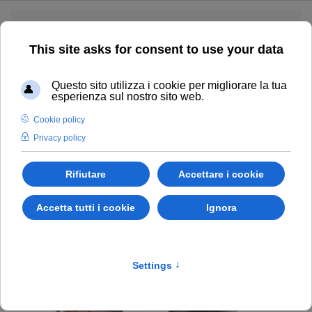
Skip to main content
CHIAMACI
UDINE
POVOLETTO
PUBBLICATO IN
URNE CINERARIE
.
Urna Helmet Color 2